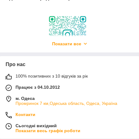
Показати все
Про нас
100% позитивних з 10 відгуків за рік
Працює з 04.10.2012
м. Одеса
Промринок 7 км,Одеська область, Одеса, Україна
Контакти
Додайтеся до нас у групу в Viber
Сьогодні вихідний
Отримайте призи. та першими
Показати весь графік роботи
дізнавайтесь про розпродажі та