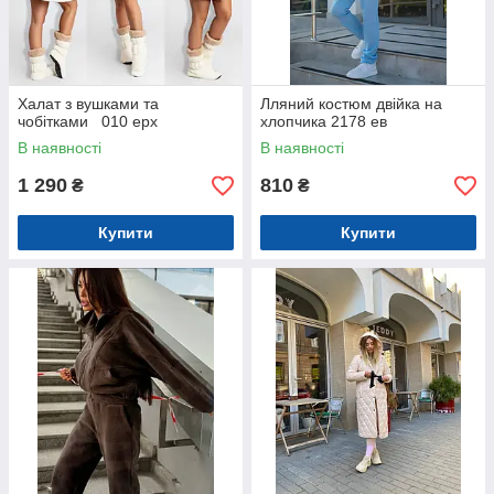
Халат з вушками та
Лляний костюм двійка на
чобітками 010 ерх
хлопчика 2178 ев
В наявності
В наявності
1 290
810
₴
₴
Купити
Купити