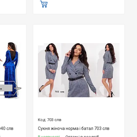
703 слв
040 слв
Сукня жіноча норма і батал 703 слв
б
В наявності
Оптом і в роздріб