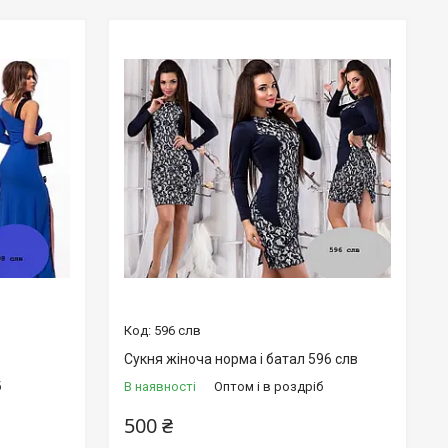
596 слв
Сукня жіноча норма і батал 596 слв
б
В наявності
Оптом і в роздріб
500 ₴