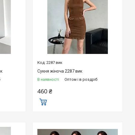
2287 вик
ик
Сукня жіноча 2287 вик
б
В наявності
Оптом і в роздріб
460 ₴