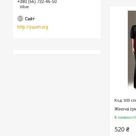
+380 (66) 732-46-50
Viber
http://yspeh.org
303 сл
Жіноча сук
В наявност
520 ₴