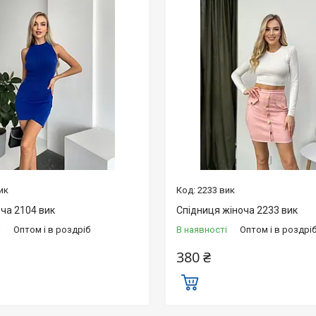
ик
2233 вик
ча 2104 вик
Спідниця жіноча 2233 вик
і
Оптом і в роздріб
В наявності
Оптом і в роздрі
380 ₴