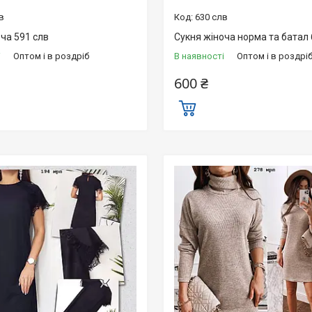
в
630 слв
ча 591 слв
Сукня жіноча норма та батал 
і
Оптом і в роздріб
В наявності
Оптом і в роздрі
600 ₴