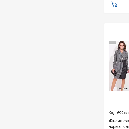
699 сл
Жіноча сук
норма і ба