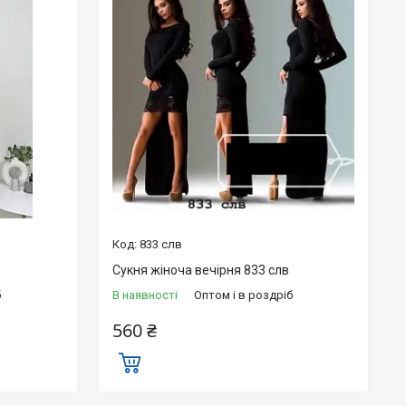
833 слв
Сукня жіноча вечірня 833 слв
б
В наявності
Оптом і в роздріб
560 ₴