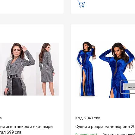
в
2040 слв
ня зі вставкою з еко-шкіри
Сукня з розрізом велюрова 2
тал 699 слв
В наявності
Оптом і в роздрі