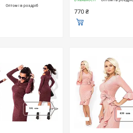
і
Оптом і в роздріб
770 ₴