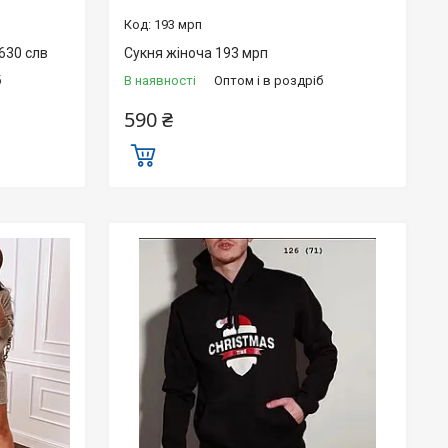
193 мрп
630 слв
Сукня жіноча 193 мрп
б
В наявності
Оптом і в роздріб
590 ₴