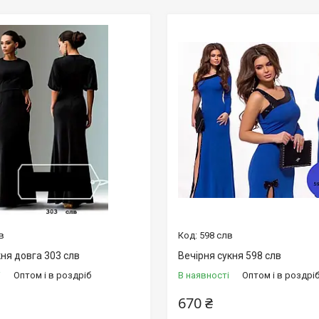
в
598 слв
ня довга 303 слв
Вечірня сукня 598 слв
і
Оптом і в роздріб
В наявності
Оптом і в роздрі
670 ₴