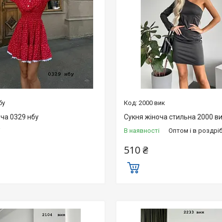
бу
2000 вик
ча 0329 нбу
Сукня жіноча стильна 2000 в
і
В наявності
Оптом і в роздрі
510 ₴