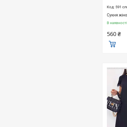
591 сл
Сукня жіно
В наявност
560 ₴