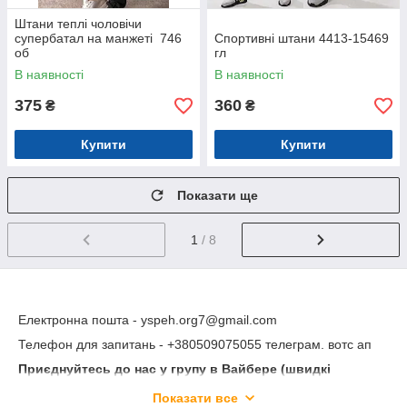
Штани теплі чоловічи
супербатал на манжеті 746
Спортивні штани 4413-15469
об
гл
В наявності
В наявності
375
360
₴
₴
Купити
Купити
Показати ще
1
/ 8
Електронна пошта - yspeh.org7@gmail.com
Телефон для запитань - +380509075055 телеграм. вотс ап
Приєднуйтесь до нас у групу в Вайбере (швидкі
відповіді на Ваші питання, оповіщення про Розпродажі,
Показати все
Новинки, розіграші призів) - пишіть нам на електронну