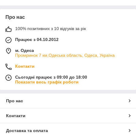
пошту - номер телефону (вайбер ) і ми Вас додамо в
групу.
Про нас
замовлення можна здійснити натиснувши на
кнопочку
КУПИТИ
(вкажіть свій номер телефону і
100% позитивних з 10 відгуків за рік
менеджер з Вами зв'яжеться для уточнення кольору,
розміру і даних для пересилання або вкажіть ці всі дані
Працює з 04.10.2012
в коментарі до замовлення)
Замовлення
з інших країн
приймаються тільки на
м. Одеса
Промринок 7 км,Одеська область, Одеса, Україна
електронну пошту yspeh.org7@gmail.com
Якщо Вас цікавлять ще якісь питання ознайомтеся з
Контакти
нашим розділом
Часті питання
http://yspeh.org/company_faq
Сьогодні працює з 09:00 до 18:00
Показати весь графік роботи
Про нас
Контакти
Доставка та оплата