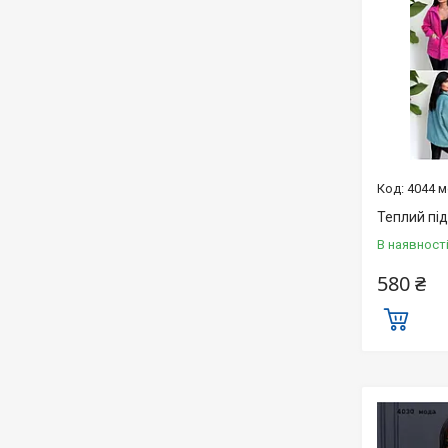
4044 
Теплий пі
В наявност
580 ₴