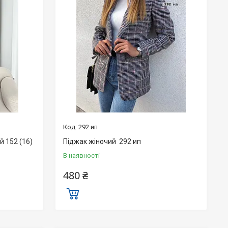
292 ип
й 152 (16)
Піджак жіночий 292 ип
В наявності
480 ₴