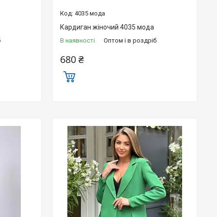
4035 мода
Кардиган жіночий 4035 мода
б
В наявності
Оптом і в роздріб
680 ₴