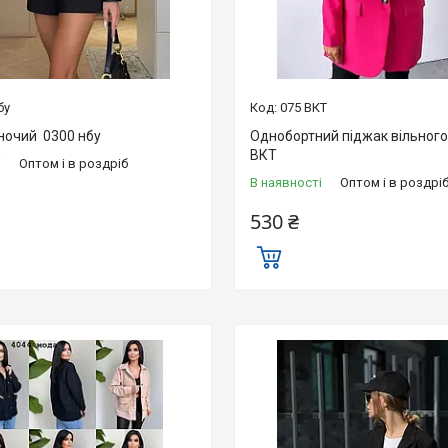
бу
075 ВКТ
ночий 0300 нбу
Однобортний піджак вільного
ВКТ
і
Оптом і в роздріб
В наявності
Оптом і в роздрі
530 ₴