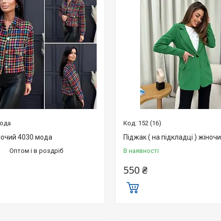
мода
152 (16)
ночий 4030 мода
Піджак ( на підкладці ) жіночи
і
Оптом і в роздріб
В наявності
550 ₴