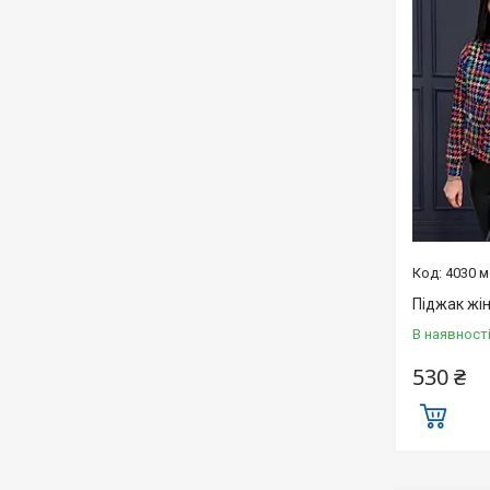
4030 
Піджак жі
В наявност
530 ₴