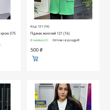
121 (16)
 крою 075
Піджак жіночий 121 (16)
В наявності
Оптом і в роздріб
б
500 ₴