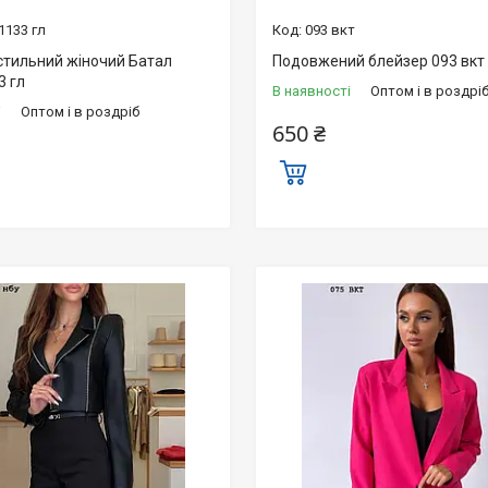
1133 гл
093 вкт
стильний жіночий Батал
Подовжений блейзер 093 вкт
3 гл
В наявності
Оптом і в роздрі
і
Оптом і в роздріб
650 ₴