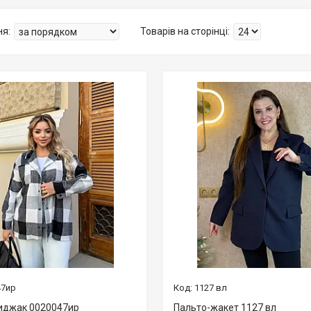
47ир
1127 вл
иджак 0020047ир
Пальто-жакет 1127 вл