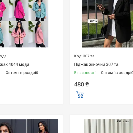
мода
307 та
джак 4044 мода
Піджак жіночий 307 та
і
Оптом і в роздріб
В наявності
Оптом і в роздрі
480 ₴