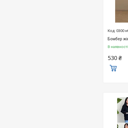
0300 н
Бомбер жі
В наявност
530 ₴