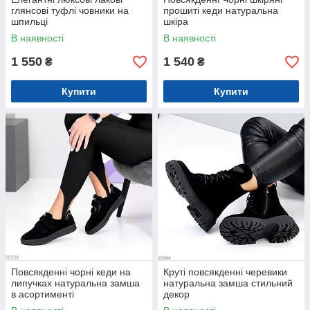
глянсові туфлі човники на
прошиті кеди натуральна
шпильці
шкіра
В наявності
В наявності
1 550
1 540
₴
₴
Купити
Купити
Повсякденні чорні кеди на
Круті повсякденні черевики
липучках натуральна замша
натуральна замша стильний
в асортименті
декор