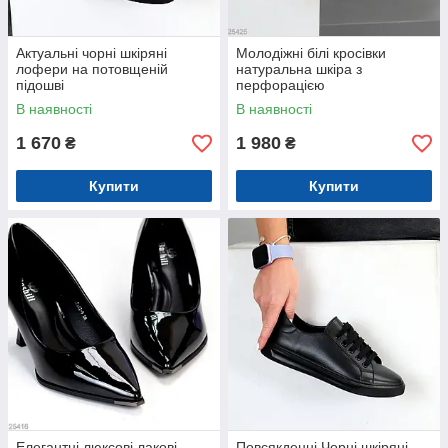
Актуальні чорні шкіряні
Молодіжні білі кросівки
лофери на потовщеній
натуральна шкіра з
підошві
перфорацією
В наявності
В наявності
1 670
1 980
₴
₴
Купити
Купити
Елегантні люксові лакові
Повсякденні Чорні шкіряні