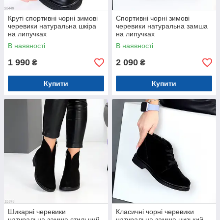
Круті спортивні чорні зимові
Спортивні чорні зимові
черевики натуральна шкіра
черевики натуральна замша
на липучках
на липучках
В наявності
В наявності
1 990
2 090
₴
₴
Купити
Купити
Шикарні черевики
Класичні чорні черевики
натуральна замша стильний
натуральна замша низький