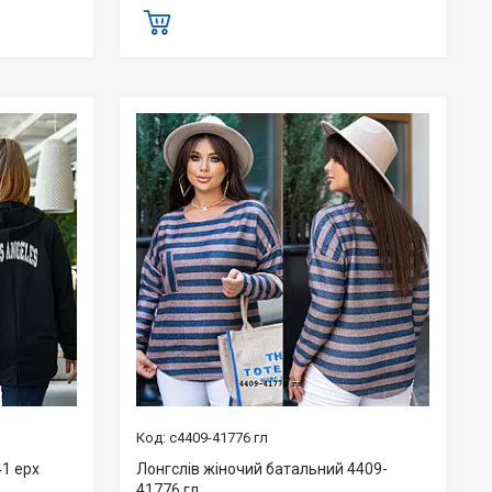
с4409-41776 гл
41 ерх
Лонгслів жіночий батальний 4409-
41776 гл