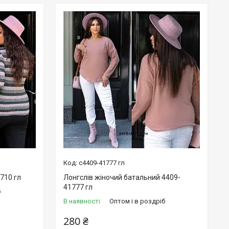
с4409-41777 гл
710 гл
Лонгслів жіночий батальний 4409-
41777 гл
б
В наявності
Оптом і в роздріб
280 ₴