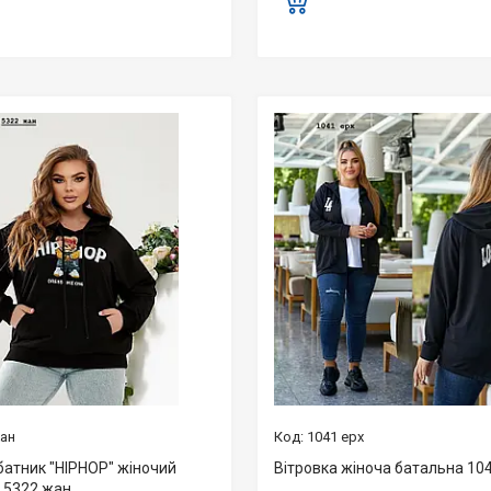
жан
1041 ерх
батник "HIPHOP" жіночий
Вітровка жіноча батальна 10
 5322 жан