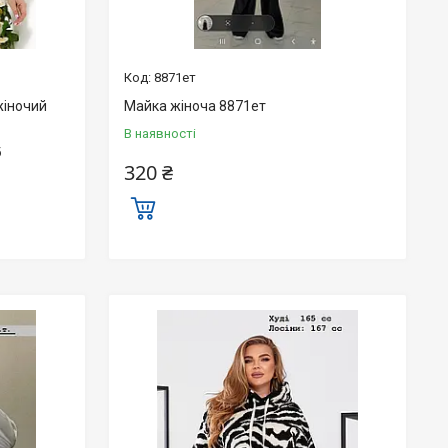
8871ет
жіночий
Майка жіноча 8871ет
В наявності
б
320 ₴