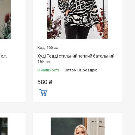
165 сс
с.т.
Худі Тедді стильний теплий батальний
165 сс
б
В наявності
Оптом і в роздріб
580 ₴