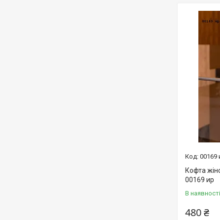
00169 
Кофта жін
00169 ир
В наявност
480 ₴