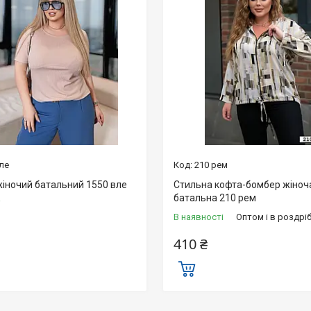
ле
210 рем
жіночий батальний 1550 вле
Стильна кофта-бомбер жіноч
батальна 210 рем
і
В наявності
Оптом і в роздрі
410 ₴