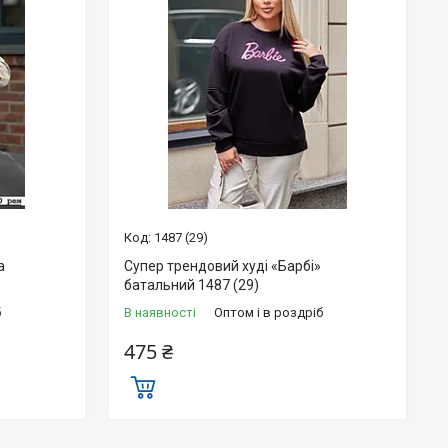
1487 (29)
а
Супер трендовий худі «Барбі»
батальний 1487 (29)
б
В наявності
Оптом і в роздріб
475 ₴