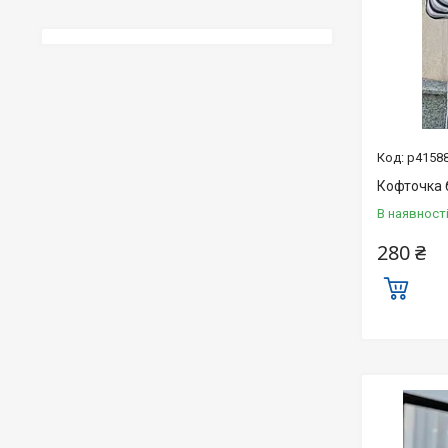
р41588
Кофточка 
В наявност
280 ₴