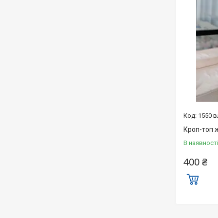
1550 в
Кроп-топ 
В наявност
400 ₴