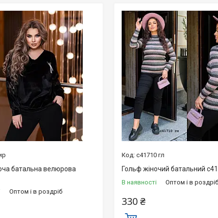
ир
с41710 гл
оча батальна велюрова
Гольф жіночий батальний с41
В наявності
Оптом і в роздрі
і
Оптом і в роздріб
330 ₴