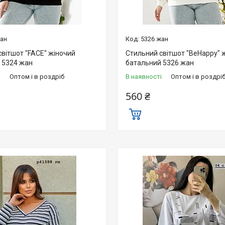
жан
5326 жан
світшот "FACE" жіночий
Стильний світшот "BeHappy" 
 5324 жан
батальний 5326 жан
і
Оптом і в роздріб
В наявності
Оптом і в роздрі
560 ₴