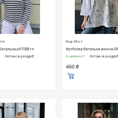
 гл
04 с.т.
батальна р41588 гл
Футболка батальна жіноча 04 
і
Оптом і в роздріб
В наявності
Оптом і в роздрі
460 ₴