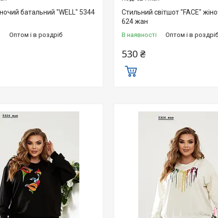
іночий батальний "WELL" 5344
Стильний світшот "FACE" жін
624 жан
і
Оптом і в роздріб
В наявності
Оптом і в роздрі
530 ₴