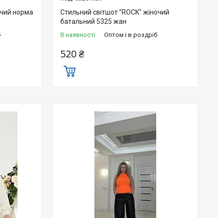
очий норма
Стильний світшот "ROCK" жіночий
батальний 5325 жан
б
В наявності
Оптом і в роздріб
520 ₴