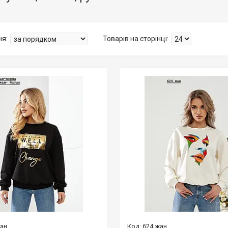
жан
624 жан