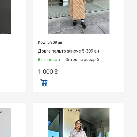
5-309 ан
Довге пальто жіноче 5-309 ан
б
В наявності
Оптом і в роздріб
1 000 ₴