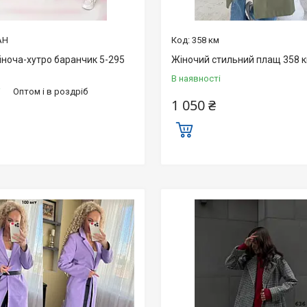
АН
358 км
іноча-хутро баранчик 5-295
Жіночий стильний плащ 358 
В наявності
і
Оптом і в роздріб
1 050 ₴