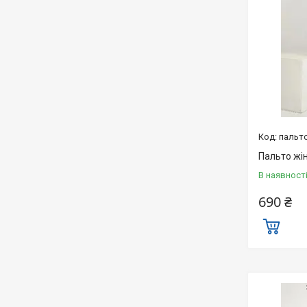
пальто
Пальто жін
В наявност
690 ₴