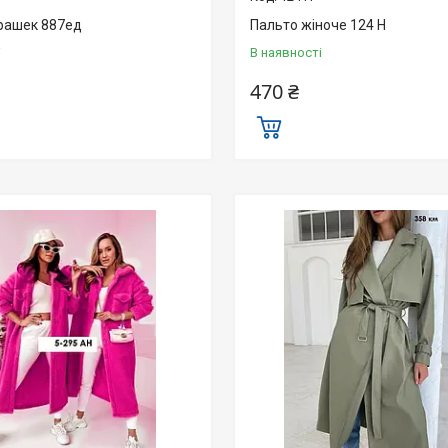
рашек 887ед
Пальто жіноче 124 Н
і
В наявності
470 ₴