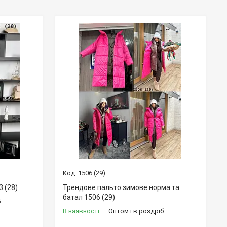
1506 (29)
3 (28)
Трендове пальто зимове норма та
батал 1506 (29)
б
В наявності
Оптом і в роздріб