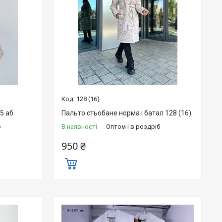
128 (16)
5 аб
Пальто стьобане норма і батал 128 (16)
б
В наявності
Оптом і в роздріб
950 ₴