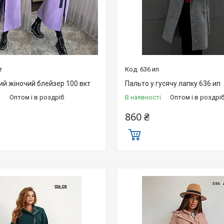
т
636 ип
й жіночий блейзер 100 вкт
Пальто у гусячу лапку 636 ип
і
Оптом і в роздріб
В наявності
Оптом і в роздрі
860 ₴