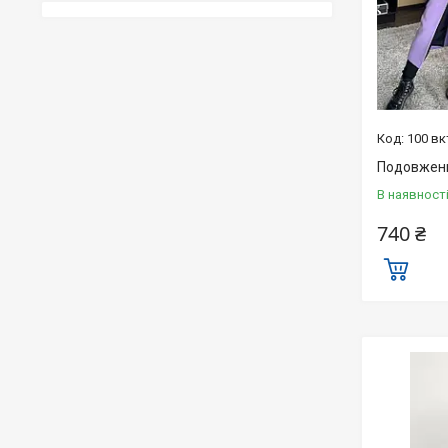
100 вк
Подовжени
В наявност
740 ₴