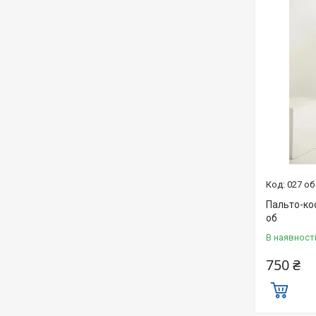
027 об
Пальто-кос
об
В наявност
750 ₴