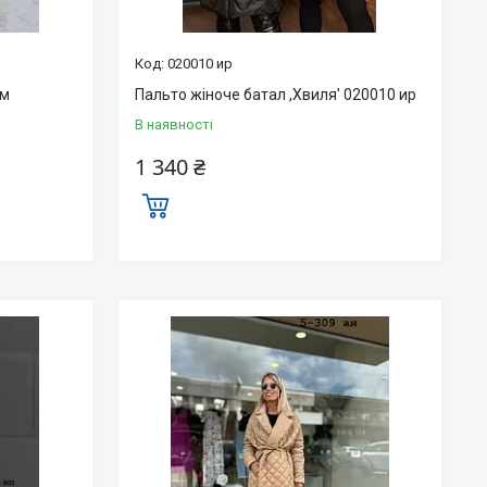
020010 ир
км
Пальто жіноче батал ,Хвиля' 020010 ир
В наявності
1 340 ₴