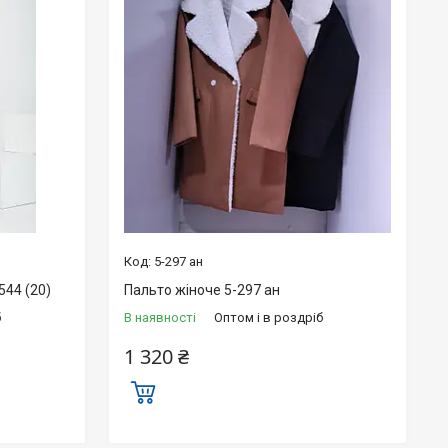
5-297 ан
544 (20)
Пальто жіноче 5-297 ан
б
В наявності
Оптом і в роздріб
1 320 ₴