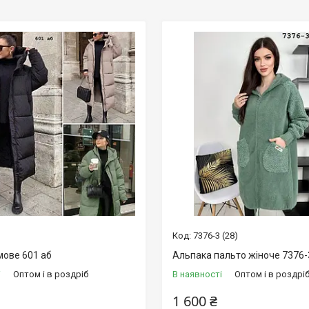
7376-3 (28)
мове 601 аб
Альпака пальто жіноче 7376-
і
Оптом і в роздріб
В наявності
Оптом і в роздрі
1 600 ₴