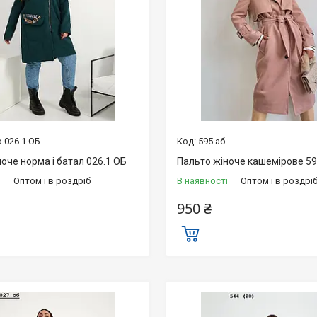
 026.1 ОБ
595 аб
оче норма і батал 026.1 ОБ
Пальто жіноче кашемірове 59
і
Оптом і в роздріб
В наявності
Оптом і в роздрі
950 ₴