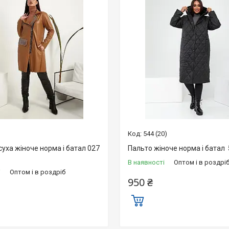
544 (20)
уха жіноче норма і батал 027
Пальто жіноче норма і батал 
В наявності
Оптом і в роздрі
і
Оптом і в роздріб
950 ₴