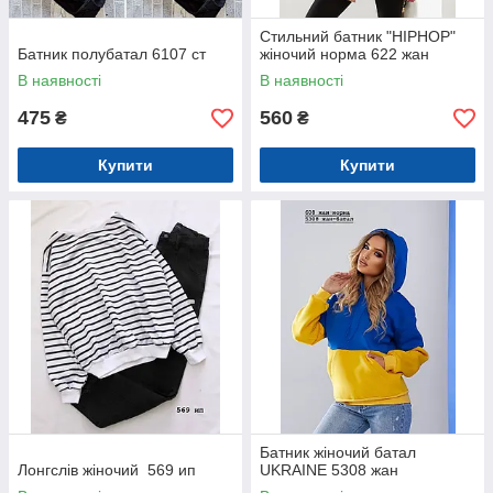
Стильний батник "HIPHOP"
Батник полубатал 6107 ст
жіночий норма 622 жан
В наявності
В наявності
475
560
₴
₴
Купити
Купити
Батник жіночий батал
Лонгслів жіночий 569 ип
UKRAINE 5308 жан