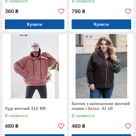
В наявності
В наявності
360
790
₴
₴
Купити
Купити
Батник з капюшоном жіночий
Худі жіночий 316 ФВ
норма і батал 41 об
В наявності
В наявності
480
460
₴
₴