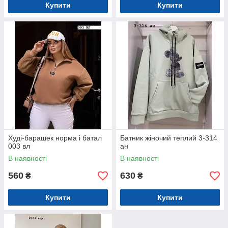
Купити
Купити
Худі-барашек норма і батал
Батник жіночий теплий 3-314
003 вл
ан
В наявності
В наявності
560
630
₴
₴
Купити
Купити