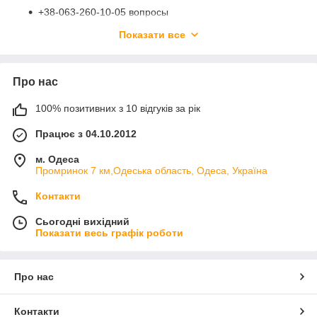
+38-063-260-10-05 вопросы
так же заказ можно осуществить нажав на кнопочку
Показати все
КУПИТЬ
(укажите свой номер телефона и менеджер с
Вами свяжется для уточнения цвета, размера и
данных для пересылки)
Про нас
Заказы
с других стран
принимаются только на
электронную почту
uspeh.jul@mail.ru
100% позитивних з 10 відгуків за рік
Якщо Вас цікавлять ще якісь питання ознайомтеся з
Працює з 04.10.2012
нашим розділом Часто задаються
http://yspeh.org/company_faq
м. Одеса
Промринок 7 км,Одеська область, Одеса, Україна
Контакти
Сьогодні вихідний
Показати весь графік роботи
Про нас
Контакти