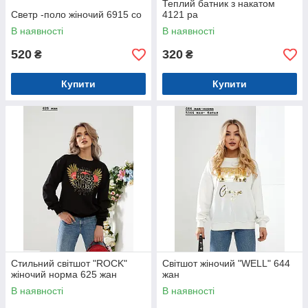
Теплий батник з накатом
Светр -поло жіночий 6915 со
4121 ра
В наявності
В наявності
520
320
₴
₴
Купити
Купити
Стильний світшот "ROCK"
Світшот жіночий "WELL" 644
жіночий норма 625 жан
жан
В наявності
В наявності