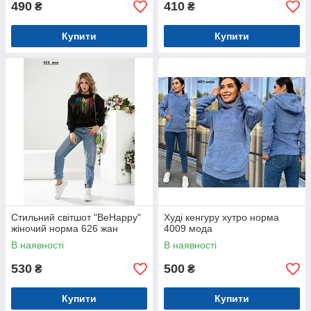
490
410
₴
₴
Купити
Купити
Стильний світшот "BeHappy"
Худі кенгуру хутро норма
жіночий норма 626 жан
4009 мода
В наявності
В наявності
530
500
₴
₴
Купити
Купити