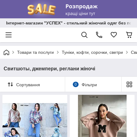
Інтернет-магазин "УСПЕХ" - стильний жіночий одяг без пос
Товари та послуги
Туніки, кофти, сорочки, светри
Св
Свитшоты, джемпери, реглани жіночі
Сортування
0
Фільтри