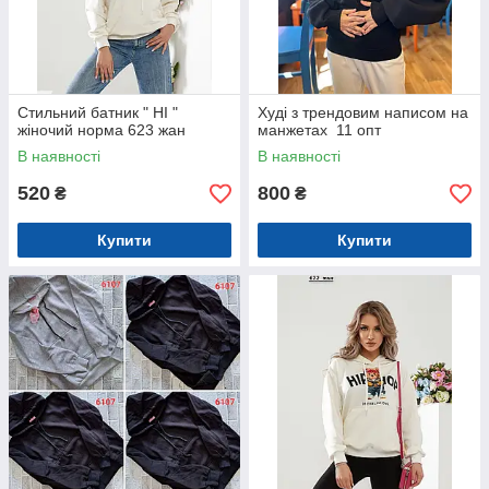
Стильний батник " HI "
Худі з трендовим написом на
жіночий норма 623 жан
манжетах 11 опт
В наявності
В наявності
520
800
₴
₴
Купити
Купити