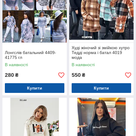
Худі жіночий зі змійкою хутро
Лонгслів батальний 4409-
Тедді норма і батал 4019
41775 гл
мода
В наявності
В наявності
280
550
₴
₴
Купити
Купити