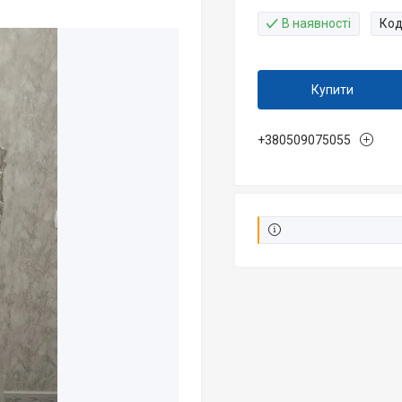
В наявності
Код
Купити
+380509075055