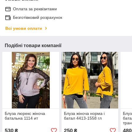
Оплата за реквізитами
Безготівковий розрахунок
Всі умови оплати
Подібні товари компанії
Блуза люрекс жіноча
Блуза жіноча норма і
Блуз
батальна 1114 ит
батал 4413-1558 гл
бата
тран
1117
530
250
480
₴
₴