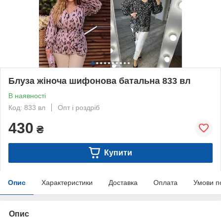
Блуза жіноча шифонова батальна 833 вл
В наявності
Код: 833 вл
Опт і роздріб
430
₴
Купити
Опис
Характеристики
Доставка
Оплата
Умови п
Опис