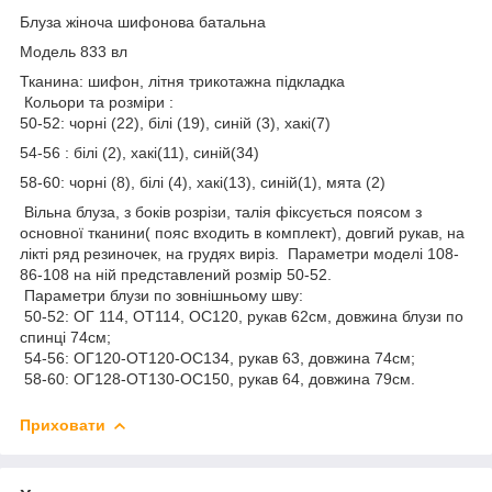
Блуза жіноча шифонова батальна
Модель 833 вл
Тканина: шифон, літня трикотажна підкладка
Кольори та розміри :
50-52: чорні (22), білі (19), синій (3), хакі(7)
54-56 : білі (2), хакі(11), синій(34)
58-60: чорні (8), білі (4), хакі(13), синій(1), мята (2)
Вільна блуза, з боків розрізи, талія фіксується поясом з
основної тканини( пояс входить в комплект), довгий рукав, на
лікті ряд резиночек, на грудях виріз. Параметри моделі 108-
86-108 на ній представлений розмір 50-52.
Параметри блузи по зовнішньому шву:
50-52: ОГ 114, ОТ114, ОС120, рукав 62см, довжина блузи по
спинці 74см;
54-56: ОГ120-ОТ120-ОС134, рукав 63, довжина 74см;
58-60: ОГ128-ОТ130-ОС150, рукав 64, довжина 79см.
Приховати