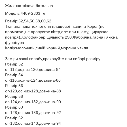
Жилетка жіноча батальна
Модель 4409-2303 гл
Розмір:52,54,56,58,60,62
Тканина:нова технологія плащової тканини-Корея(не
промокає ,не пропускає вітер,але при цьому, циркулює
повітря).Холофайбер щільність 250.Фабрична,гарна і якісна
фурнітура.
Колір:молочний,синій,чорний,морська хвиля
Заміри зовні виробу,враховуйте при виборі розміру:
Розмір 52
ог-112,ос,низ-120,довжина-84
Розмір 54
ог-116,ос,низ-124,довжина-86
Розмір 56
ог-120,ос,низ-128,довжина-88
Розмір 58
ог-124,ос,низ-132,довжина-90
Розмір 60
ог-128,ос,низ-136,довжина-92
Розмір 62
ог-132,ос,низ-140,довжина-94