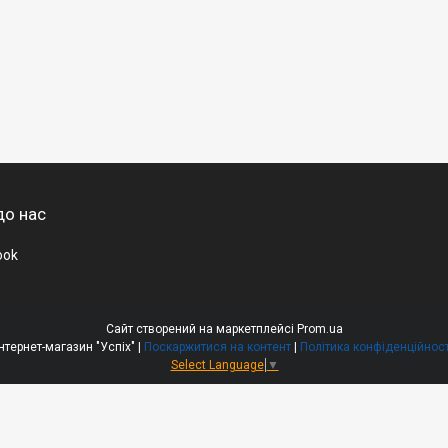
до нас
ook
Сайт створений на маркетплейсі
Prom.ua
Інтернет-магазин "Успіх" |
Поскаржитися на контент
|
Політика конфіденційност
Select Language
▼