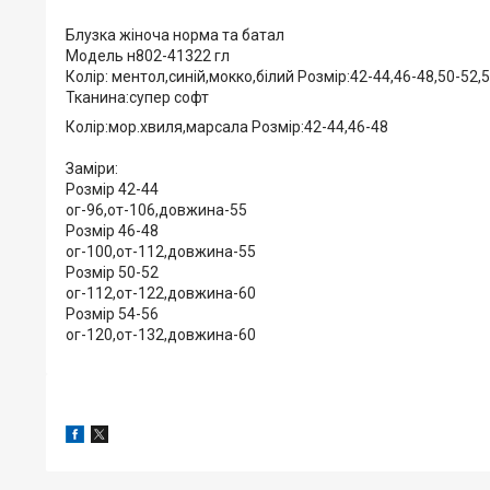
Блузка жіноча норма та батал
Модель н802-41322 гл
Колір: ментол,синій,мокко,білий Розмір:42-44,46-48,50-52,
Тканина:супер софт
Колір:мор.хвиля,марсала Розмір:42-44,46-48
Заміри:
Розмір 42-44
ог-96,от-106,довжина-55
Розмір 46-48
ог-100,от-112,довжина-55
Розмір 50-52
ог-112,от-122,довжина-60
Розмір 54-56
ог-120,от-132,довжина-60