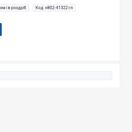
ом і в роздріб
Код:
н802-41322 гл