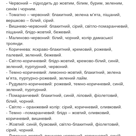
- Червоний – підходить до жовтим, білим, бурим, зеленим,
синім і чорним.
- Томатно – червоний: блакитний, зелена м'ята, піщаний,
вершково – білий, сірий.
- Вишнево-червоний: блакитний, сірий, світло-помаранчевий,
піщаний, блідо-жовтий, бежевий.
- Малиново-червоний: білий, чорний, колір дамаської
троянди.
- Коричнева: яскраво-блакитний, кремовий, рожевий,
палевий, зелений, бежевий.
- Світло-коричневий: блідо-жовтий, кремово-білий, синій,
зелений, пурпурний, червоний.
- Темно-коричневий: лимонно-жовтий, блакитний, зелена
м'ята, пурпурно-рожевий, зелений лайм.
- Рудувато-коричневий: рожевий, темно-коричневий, синій,
зелений, пурпурний.
- Помаранчевий: блакитний, синій, ліловий, фіолетовий,
білий, чорний.
- Світло – оранжевий колір: сірий, коричневий, оливковий.
- Темно –помаранчевий: блідо – жовтий, оливковий,
коричневий, вишневий.
- Жовтий: синій, бузковий, світло-блакитний, фіолетовий,
сірий, чорний.
- Лимонно-жовтий: вишнево-червоний, коричневий, синій,