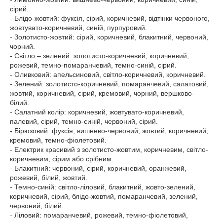
сірий.
- Блідо-жовтий: фуксія, сірий, коричневий, відтінки червоного,
жовтувато-коричневий, синій, пурпуровий.
- Золотисто-жовтий: сірий, коричневий, блакитний, червоний,
чорний.
- Світло – зелений: золотисто-коричневий, коричневий,
рожевий, темно-помаранчевий, темно-синій, сірий.
- Оливковий: апельсиновий, світло-коричневий, коричневий.
- Зелений: золотисто-коричневий, помаранчевий, салатовий,
жовтий, коричневий, сірий, кремовий, чорний, вершково-
білий.
- Салатний колір: коричневий, жовтувато-коричневий,
палевий, сірий, темно-синій, червоний, сірий.
- Бірюзовий: фуксія, вишнево-червоний, жовтий, коричневий,
кремовий, темно-фіолетовий.
- Електрик красивий з золотисто-жовтим, коричневим, світло-
коричневим, сірим або срібним.
- Блакитний: червоний, сірий, коричневий, оранжевий,
рожевий, білий, жовтий.
- Темно-синій: світло-ліловий, блакитний, жовто-зелений,
коричневий, сірий, блідо-жовтий, помаранчевий, зелений,
червоний, білий.
- Ліловий: помаранчевий, рожевий, темно-фіолетовий,