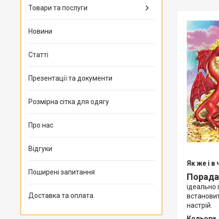
Товари та послуги
Новини
Статті
Презентації та документи
Розмірна сітка для одягу
Про нас
Відгуки
Як же і в
Поширені запитання
Порада
ідеально 
Доставка та оплата
встановит
настрій.
Кольори 