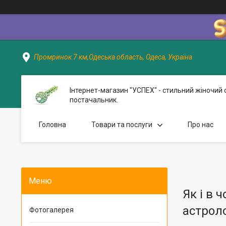
Промринок 7 км,Одеська область, Одеса, Україна
Інтернет-магазин "УСПЕХ" - стильний жіночий 
постачальник.
Головна
Товари та послуги
Про нас
Як і в 
астроло
Фотогалерея