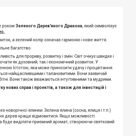
е роком
Зеленого Дерев'яного Дракона
, який символізує
ес.
виток, а зелений колір означає гармонію і нове життя.
альне багатство.
ість для прориву, розвитку і змін. Світ очікує швидке і
ючати як духовний, так і економічний розвиток. У
нною Істотою, яка може приносити удачу і процвітання.
ться найщасливішими і талановитими. Вони зазвичай
амбітні. Вони також вважаються інтуїтивними та мудрими.
 нових справ і проектів, а також для інвестицій і
 новорічної ялинки. Зелена ялина (сосна, ялиця і т.п.)
чних дерев краще відмовитися. Якщо можливості
ка буде виділяти приємний аромат, створюючи святковий