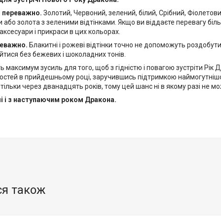
 переважно.
Золотий, Червоний, зелений, білий, Срібний, Фіолето
и або золота з зеленими відтінками. Якщо ви віддаєте перевагу більш
 аксесуари і прикраси в цих кольорах.
еважно.
Блакитні і рожеві відтінки точно не допоможуть роздобу
йтися без бежевих і шоколадних тонів.
ь максимум зусиль для того, щоб з гідністю і повагою зустріти Рік 
стей в прийдешньому році, заручившись підтримкою наймогутнішог
 тільки через дванадцять років, тому цей шанс ні в якому разі не м
чі і з наступаючим роком Дракона.