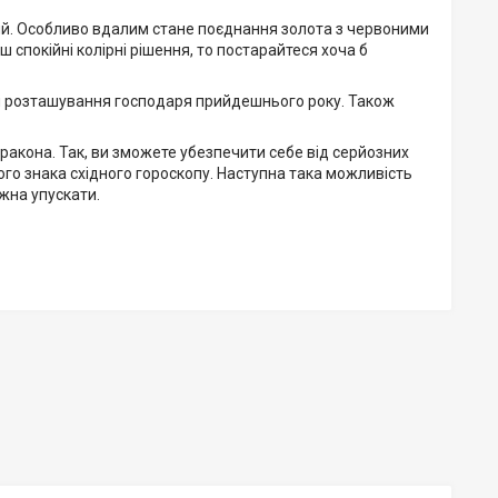
вий. Особливо вдалим стане поєднання золота з червоними
 спокійні колірні рішення, то постарайтеся хоча б
ти розташування господаря прийдешнього року. Також
Дракона. Так, ви зможете убезпечити себе від серйозних
о знака східного гороскопу. Наступна така можливість
ожна упускати.