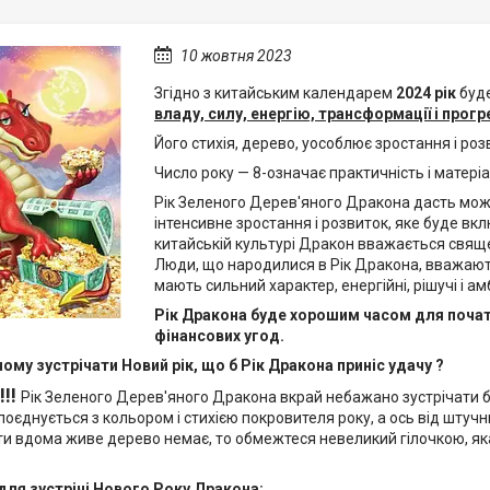
10 жовтня 2023
Згідно з китайським календарем
2024 рік
буд
владу, силу, енергію, трансформації і прогр
Його стихія, дерево, уособлює зростання і роз
Число року — 8-означає практичність і матері
Рік Зеленого Дерев'яного Дракона дасть можлив
інтенсивне зростання і розвиток, яке буде вкл
китайській культурі Дракон вважається свяще
Люди, що народилися в Рік Дракона, вважаю
мають сильний характер, енергійні, рішучі і 
Рік Дракона буде хорошим часом для початку
фінансових угод.
 чому зустрічати Новий рік, що б Рік Дракона приніс удачу ?
!!!
Рік Зеленого Дерев'яного Дракона вкрай небажано зустрічати без
поєднується з кольором і стихією покровителя року, а ось від шту
и вдома живе дерево немає, то обмежтеся невеликий гілочкою, я
для зустрічі Нового Року Дракона: