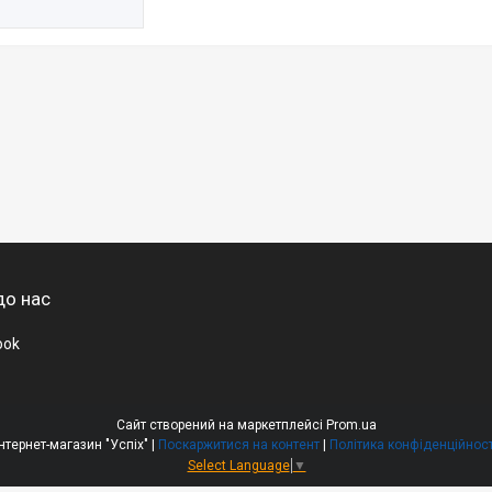
до нас
ook
Сайт створений на маркетплейсі
Prom.ua
Інтернет-магазин "Успіх" |
Поскаржитися на контент
|
Політика конфіденційност
Select Language
▼