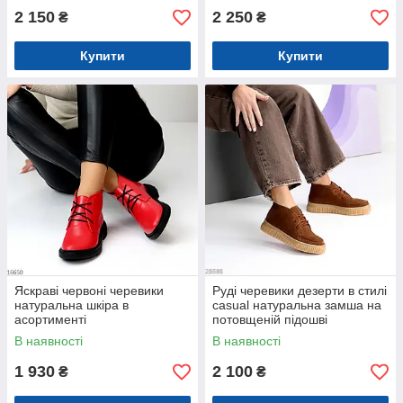
2 150
2 250
₴
₴
Купити
Купити
Яскраві червоні черевики
Руді черевики дезерти в стилі
натуральна шкіра в
casual натуральна замша на
асортименті
потовщеній підошві
В наявності
В наявності
1 930
2 100
₴
₴