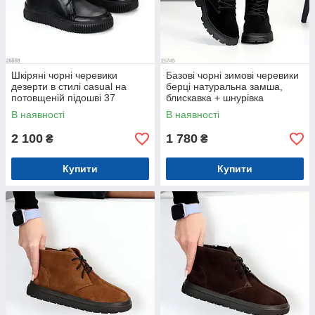
Шкіряні чорні черевики
Базові чорні зимові черевики
дезерти в стилі casual на
берці натуральна замша,
потовщеній підошві 37
блискавка + шнурівка
В наявності
В наявності
2 100
1 780
₴
₴
Купити
Купити