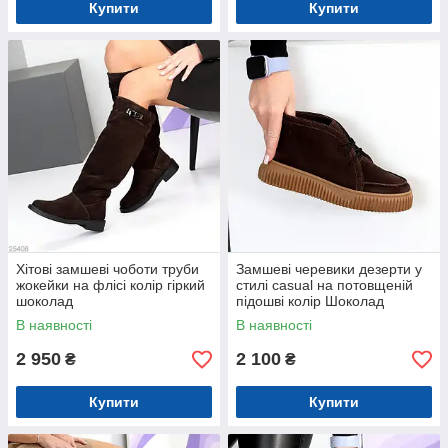
Купити
Купити
Хітові замшеві чоботи труби
Замшеві черевики дезерти у
жокейки на флісі колір гіркий
стилі casual на потовщеній
шоколад
підошві колір Шоколад
В наявності
В наявності
2 950
2 100
₴
₴
Купити
Купити