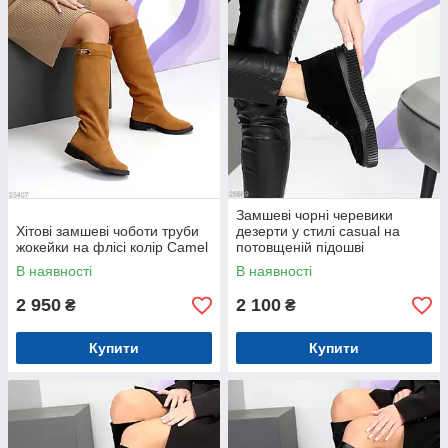
Замшеві чорні черевики
Хітові замшеві чоботи труби
дезерти у стилі casual на
жокейки на флісі колір Camel
потовщеній підошві
В наявності
В наявності
2 950
2 100
₴
₴
Купити
Купити