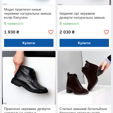
Модні практичні низькі
черевики натуральна замша
Іміджеві сірі черевики
колір Капучіно
дезерти натуральна замша
В наявності
В наявності
1 930
2 030
₴
₴
Купити
Купити
Практичні черевики дезерти
Стильні замшеві ботильйони
натуральна шкіра в
блискавка спереду колір