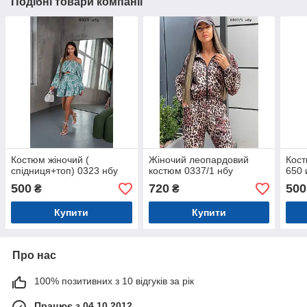
Подібні товари компанії
Костюм жіночий (
Жіночий леопардовий
Кост
спідниця+топ) 0323 нбу
костюм 0337/1 нбу
650 
500
720
500
₴
₴
Купити
Купити
Про нас
100% позитивних з 10 відгуків за рік
Працює з 04.10.2012