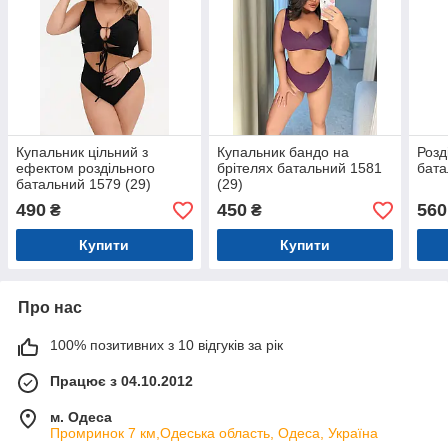
Купальник цільний з
Купальник бандо на
Розд
ефектом роздільного
брітелях батальний 1581
бата
батальний 1579 (29)
(29)
490
450
560
₴
₴
Купити
Купити
Про нас
100% позитивних з 10 відгуків за рік
Працює з 04.10.2012
м. Одеса
Промринок 7 км,Одеська область, Одеса, Україна