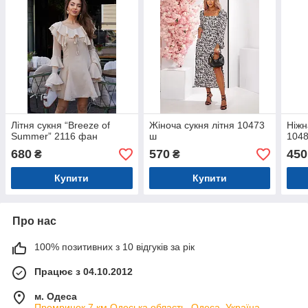
Літня сукня “Breeze of
Жіноча сукня літня 10473
Ніжн
Summer” 2116 фан
ш
104
680
570
450
₴
₴
Купити
Купити
Про нас
100% позитивних з 10 відгуків за рік
Працює з 04.10.2012
м. Одеса
Промринок 7 км,Одеська область, Одеса, Україна