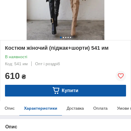
Костюм жіночий (піджак+шорти) 541 им
В наявності
Код: 541 им
Опт і роздріб
610
₴
Купити
Опис
Характеристики
Доставка
Оплата
Умови 
Опис