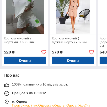
Костюм жіночий з
Костюм жіночий (
Кост
шортами 1668 вик
піджак+шорти) 732 им
(сор
им
520
570
640
₴
₴
Купити
Купити
Про нас
100% позитивних з 10 відгуків за рік
Працює з 04.10.2012
м. Одеса
Промринок 7 км,Одеська область, Одеса, Україна