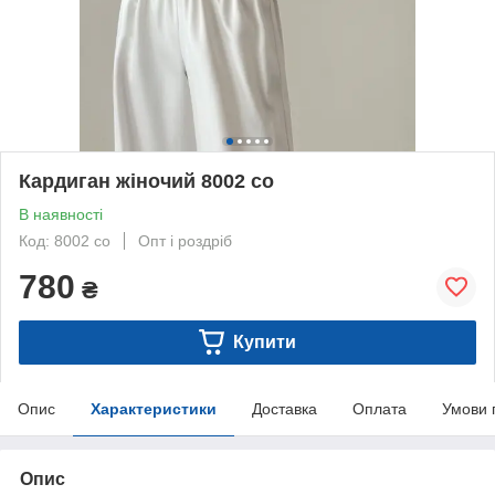
Кардиган жіночий 8002 со
В наявності
Код: 8002 со
Опт і роздріб
780
₴
Купити
Опис
Характеристики
Доставка
Оплата
Умови 
Опис