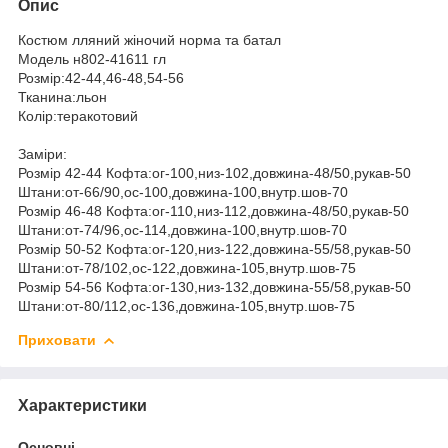
Опис
Костюм лляний жіночий норма та батал
Модель н802-41611 гл
Розмір:42-44,46-48,54-56
Тканина:льон
Колір:теракотовий
Заміри:
Розмір 42-44 Кофта:ог-100,низ-102,довжина-48/50,рукав-50
Штани:от-66/90,ос-100,довжина-100,внутр.шов-70
Розмір 46-48 Кофта:ог-110,низ-112,довжина-48/50,рукав-50
Штани:от-74/96,ос-114,довжина-100,внутр.шов-70
Розмір 50-52 Кофта:ог-120,низ-122,довжина-55/58,рукав-50
Штани:от-78/102,ос-122,довжина-105,внутр.шов-75
Розмір 54-56 Кофта:ог-130,низ-132,довжина-55/58,рукав-50
Штани:от-80/112,ос-136,довжина-105,внутр.шов-75
Приховати
Характеристики
Основні