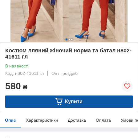
Костюм лляний жіночий норма та батал н802-
41611 гл
В наявності
Код: н802-41611 гл
Опт і роздріб
580
₴
Купити
Опис
Характеристики
Доставка
Оплата
Умови п