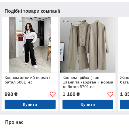
Подібні товари компанії
Костюм жіночий норма і
Костюм трійка ( топ ,
Жіно
батал 5801 ес
штани та кардіган ) норма
бата
та батал 5701 ес
990
1 160
1 0
₴
₴
Купити
Купити
Про нас