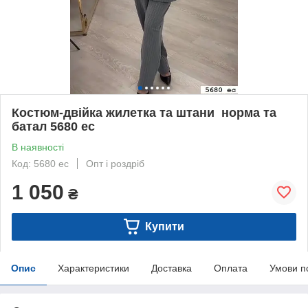
Костюм-двійка жилетка та штани норма та
батал 5680 ес
В наявності
Код: 5680 ес
Опт і роздріб
1 050
₴
Купити
Опис
Характеристики
Доставка
Оплата
Умови п