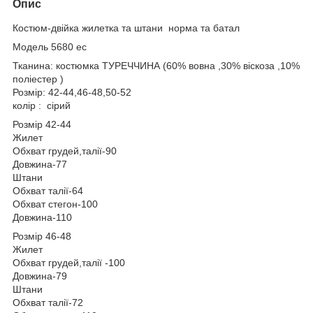
Опис
Костюм-двійка жилетка та штани норма та батал
Модель 5680 ес
Тканина: костюмка ТУРЕЧЧИНА (60% вовна ,30% віскоза ,10%
поліестер )
Розмір: 42-44,46-48,50-52
колір : сірий
Розмір 42-44
Жилет
Обхват грудей,талії-90
Довжина-77
Штани
Обхват талії-64
Обхват стегон-100
Довжина-110
Розмір 46-48
Жилет
Обхват грудей,талії -100
Довжина-79
Штани
Обхват талії-72