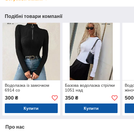
Подібні товари компанії
Водолазка із замочком
Базова водолазка стрілки
Водо
6914 со
1051 над
жіно
300
350
500
₴
₴
Купити
Купити
Про нас