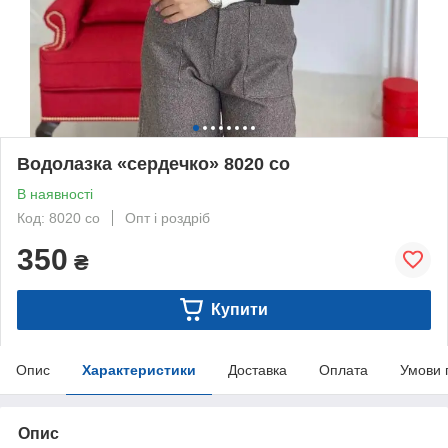
Водолазка «сердечко» 8020 со
В наявності
Код: 8020 со
Опт і роздріб
350
₴
Купити
Опис
Характеристики
Доставка
Оплата
Умови 
Опис