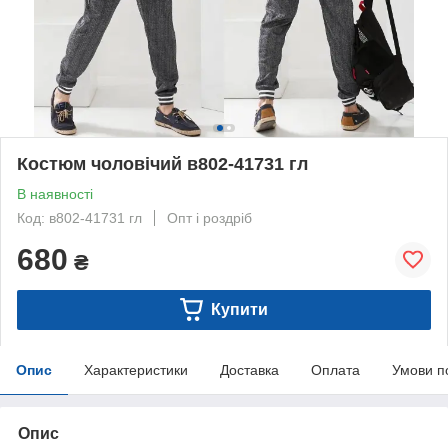
Костюм чоловічий в802-41731 гл
В наявності
Код: в802-41731 гл
Опт і роздріб
680
₴
Купити
Опис
Характеристики
Доставка
Оплата
Умови п
Опис