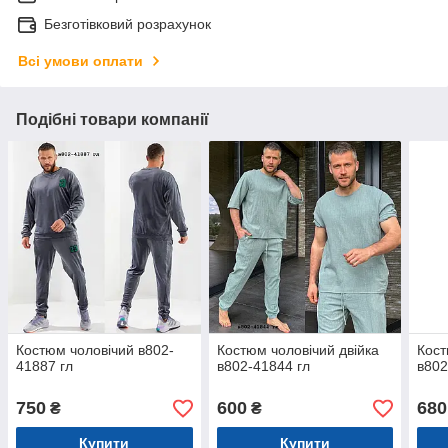
Безготівковий розрахунок
Всі умови оплати
Подібні товари компанії
Костюм чоловічий в802-
Костюм чоловічий двійка
Кост
41887 гл
в802-41844 гл
в802
750
600
680
₴
₴
Купити
Купити