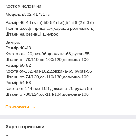
Костюм чоловічий
Модель в802-41731 гл
Розмір:46-48 (s-m),50-52 (l-xl),54-56 (2xl-3xl)
Тканина:софт трикотаж(хороша розтяжність)
Штани на резинці+шнурок
Заміри:
Розмір 46-48
Кофта:ог-120,низ-96,довжина-68,рукав-55
Штани:от-70/110,ос-100/120,довжина-100
Розмір 50-52
Кофта:ог-132,низ-102,довжина-69,рукав-56
Штани:от-74/120,ос-110/130,довжина-100
Розмір 54-56
Кофта:ог-144,низ-108,довжина-70,рукав-56
Штани:от-80/124,ос-114/134,довжина-100
Приховати
Характеристики