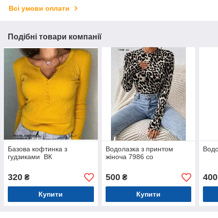
Всі умови оплати
Подібні товари компанії
Базова кофтинка з
Водолазка з принтом
Водо
гудзиками ВК
жіноча 7986 со
320
500
400
₴
₴
Купити
Купити