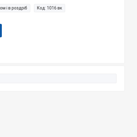
ом і в роздріб
Код:
1016 вк