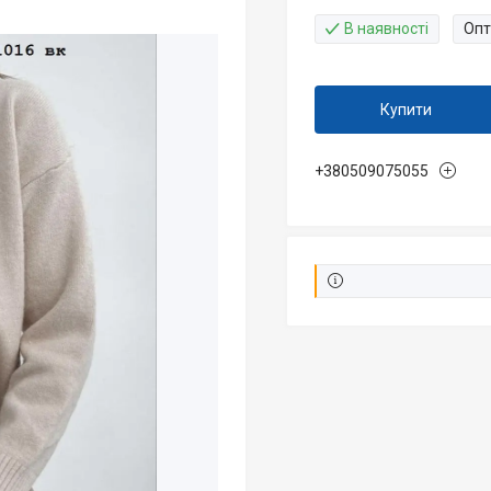
В наявності
Опт
Купити
+380509075055