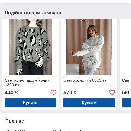
Подібні товари компанії
Светр леопард жіночий
Светр жіночий 6805 вк
Свет
1303 вк
440
570
580
₴
₴
Купити
Купити
Про нас