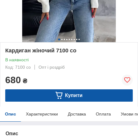
Кардиган жіночий 7100 со
В наявності
Код: 7100 со
Опт і роздріб
680
₴
Купити
Опис
Характеристики
Доставка
Оплата
Умови п
Опис