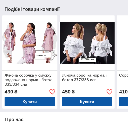
Подібні товари компанії
Жіноча сорочка у смужку
Жіноча сорочка норма і
Соро
подовжена норма і батал
батал 377/388 слв
333/334 слв
430
450
410
₴
₴
Купити
Купити
Про нас