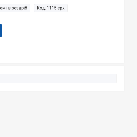
ом і в роздріб
Код:
1115 ерх