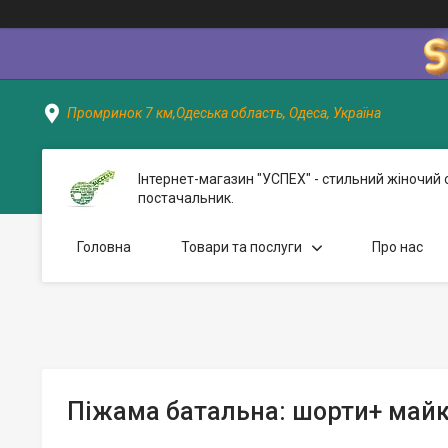
Промринок 7 км,Одеська область, Одеса, Україна
Інтернет-магазин "УСПЕХ" - стильний жіночий 
постачальник.
Головна
Товари та послуги
Про нас
Піжама батальна: шорти+ майк