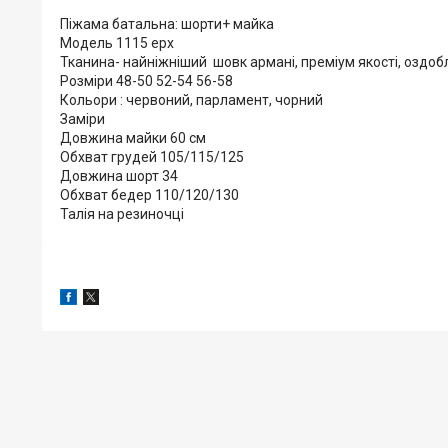
Піжама батальна: шорти+ майка
Модель 1115 ерх
Тканина- найніжніший шовк армані, преміум якості, озд
Розміри 48-50 52-54 56-58
Кольори : червоний, парламент, чорний
Заміри
Довжина майки 60 см
Обхват грудей 105/115/125
Довжина шорт 34
Обхват бедер 110/120/130
Талія на резиночці