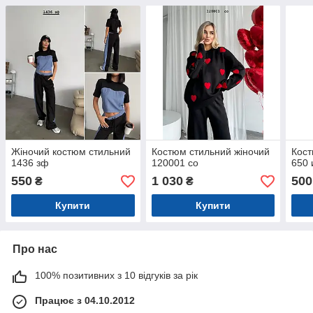
Жіночий костюм стильний
Костюм стильний жіночий
Кост
1436 зф
120001 со
650 
550
1 030
500
₴
₴
Купити
Купити
Про нас
100% позитивних з 10 відгуків за рік
Працює з 04.10.2012