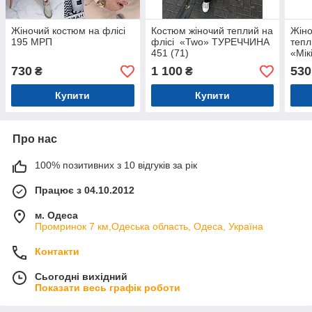
Жіночий костюм на флісі
Костюм жіночий теплий на
Жіно
195 МРП
флісі «Two» ТУРЕЧЧИНА
тепл
451 (71)
«Мік
730
1 100
530
₴
₴
Купити
Купити
Про нас
100% позитивних з 10 відгуків за рік
Працює з 04.10.2012
м. Одеса
Промринок 7 км,Одеська область, Одеса, Україна
Контакти
Сьогодні вихідний
Показати весь графік роботи