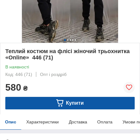
Теплий костюм на флісі жіночий трьохнитка
«Online» 446 (71)
В наявності
Код: 446 (71)
Опт і роздріб
580
₴
Купити
Опис
Характеристики
Доставка
Оплата
Умови п