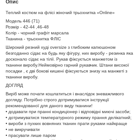
Опис
Теплий костюм на флісі жіночий трьохнитка «Online»
Модель 446 (71)
Розмір - 42-44 ,46-48
Колір - чорний графіт марсала
Тканина - трьохнитка ФЛІС
Широкий резний худі oversize з глибоким капюшоном
безгоданно сідає на будь яку фігуру, них виробу - резинка яка
досконало сідає на тілії. Рукав фіксується манжетом із
тканини виробу.Неймовірно гарний рукавчик. Штани високої
посадки , є дві бокові кишені фіксуються знизу на манжеті з
тканини виробу.
ДОГЛЯД
Виріб може почати кошлатиться і внаслідок зневажливого
догляду. Потрібно строго дотримуватися інструкції
рекомендованої для даного виду тканини!
• додавати при пранні кондиціонер і відповідні миючі засоби;
• дотримуватися температурного режиму прання делікатний;
• вироби з пухких вовняних тканин прати руками найкраще
• не викручивати
• прасувати лише паром