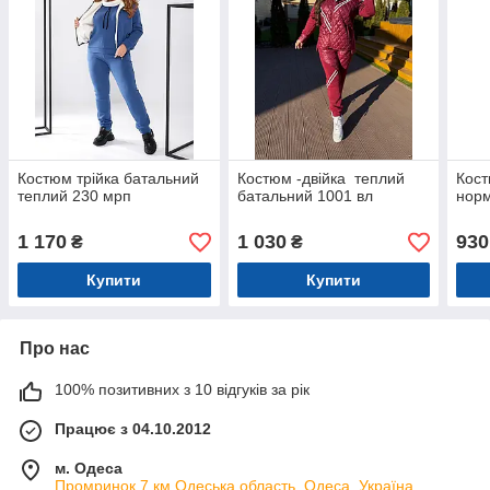
Костюм трійка батальний
Костюм -двійка теплий
Кост
теплий 230 мрп
батальний 1001 вл
норм
1 170
1 030
930
₴
₴
Купити
Купити
Про нас
100% позитивних з 10 відгуків за рік
Працює з 04.10.2012
м. Одеса
Промринок 7 км,Одеська область, Одеса, Україна