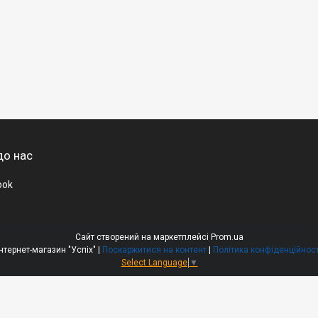
до нас
ook
Сайт створений на маркетплейсі
Prom.ua
Інтернет-магазин "Успіх" |
Поскаржитися на контент
|
Політика конфіденційност
Select Language
▼