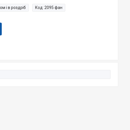
ом і в роздріб
Код:
2095 фан