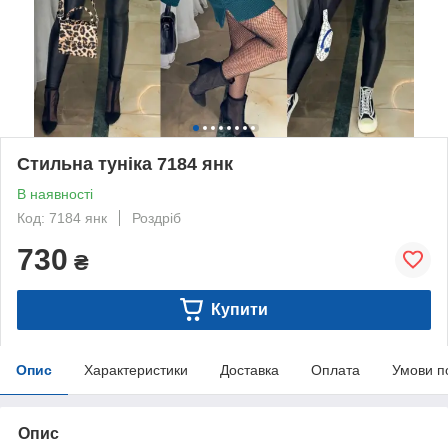
Стильна тунiка 7184 янк
В наявності
Код: 7184 янк
Роздріб
730
₴
Купити
Опис
Характеристики
Доставка
Оплата
Умови п
Опис