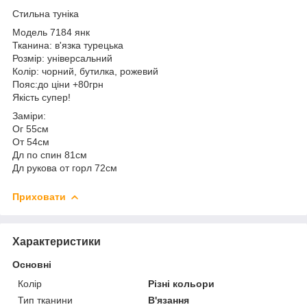
Стильна тунiка
Модель 7184 янк
Тканина: в'язка турецька
Розмiр: унiверсальний
Колiр: чорний, бутилка, рожевий
Пояс:до ціни +80грн
Якiсть супер!
Замiри:
Ог 55см
От 54см
Дл по спин 81см
Дл рукова от горл 72см
Приховати
Характеристики
Основні
Колір
Різні кольори
Тип тканини
В'язання