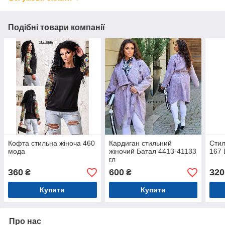
Подібні товари компанії
Кофта стильна жіноча 460
Кардиган стильний
Стил
мода
жіночий Батал 4413-41133
167 
гл
360
600
320
₴
₴
Купити
Купити
Про нас