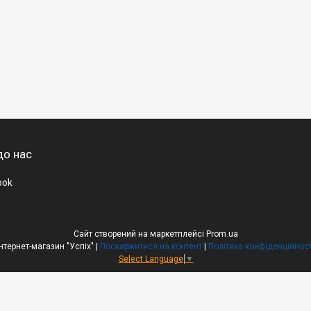
до нас
ook
Сайт створений на маркетплейсі
Prom.ua
Інтернет-магазин "Успіх" |
Поскаржитися на контент
|
Політика конфіденційност
Select Language
▼