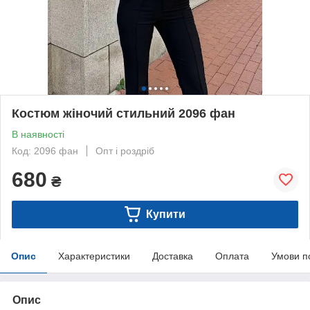
Костюм жіночий стильний 2096 фан
В наявності
Код: 2096 фан
Опт і роздріб
680
₴
Купити
Опис
Характеристики
Доставка
Оплата
Умови п
Опис