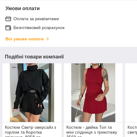
Умови оплати
Оплата за реквізитами
Безготівковий розрахунок
Всі умови оплати
Подібні товари компанії
Костюм Светр оверсайз з
Костюм - двійка Топ та
Кост
горлом та Коротка
міні спідниця з трикотажу
свет