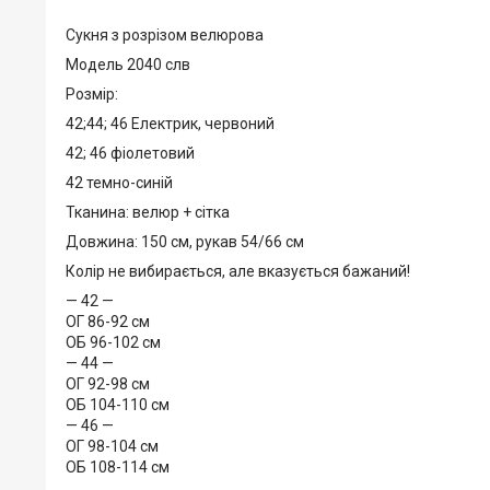
Сукня з розрізом велюрова
Модель 2040 слв
Розмір:
42;44; 46 Електрик, червоний
42; 46 фіолетовий
42 темно-синій
Тканина: велюр + сітка
Довжина: 150 см, рукав 54/66 см
Колір не вибирається, але вказується бажаний!
— 42 —
ОГ 86-92 см
ОБ 96-102 см
— 44 —
ОГ 92-98 см
ОБ 104-110 см
— 46 —
ОГ 98-104 см
ОБ 108-114 см