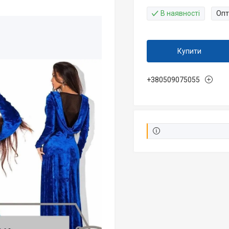
В наявності
Опт
Купити
+380509075055