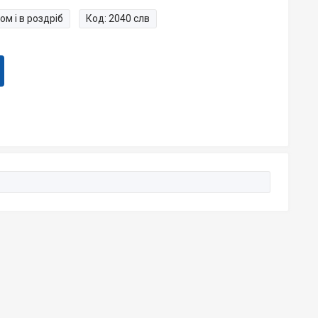
ом і в роздріб
Код:
2040 слв