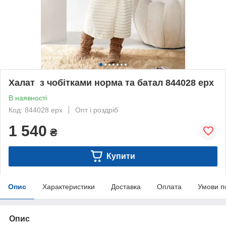
Халат з чобітками норма та батал 844028 ерх
В наявності
Код: 844028 ерх
Опт і роздріб
1 540
₴
Купити
Опис
Характеристики
Доставка
Оплата
Умови п
Опис