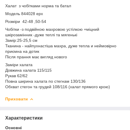
Халат з чобітками норма та батал
Модель 844028 ерх
Розміри 42-48 ,50-54
Чобітки -з подвійною махровою устілкою +міцний
шкірозамінник -дуже теплі та мягенькі
Замір:25-25,5 см
Тканина - найпухнастіша махра, дуже тепла и неймовірно
приємна на дотик
Після прання має вигляд нового
Заміри халата
Довжина халата 115/115
Рукав 62/62
Повна ширина халата по стегнам 130/136
Обхват стегон та грудей 108/116 (халат прямого крою)
Приховати
Характеристики
Основні