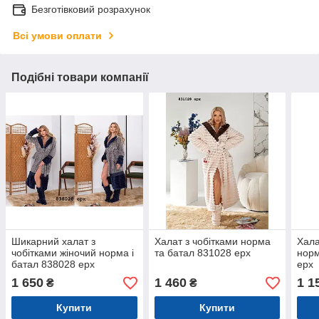
Безготівковий розрахунок
Всі умови оплати
Подібні товари компанії
Шикарний халат з
Халат з чобітками норма
Хала
чобітками жіночий норма і
та батал 831028 ерх
норм
батал 838028 ерх
ерх
1 650
1 460
1 1
₴
₴
Купити
Купити