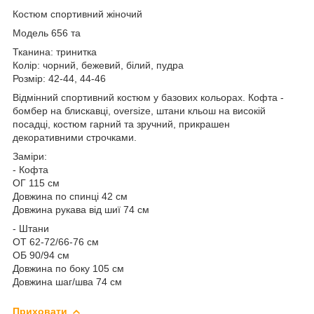
Костюм спортивний жіночий
Модель 656 та
Тканина: тринитка
Колір: чорний, бежевий, білий, пудра
Розмір: 42-44, 44-46
Відмінний спортивний костюм у базових кольорах. Кофта -
бомбер на блискавці, oversize, штани кльош на високій
посадці, костюм гарний та зручний, прикрашен
декоративними строчками.
Заміри:
- Кофта
ОГ 115 см
Довжина по спинці 42 см
Довжина рукава від шиї 74 см
- Штани
ОТ 62-72/66-76 см
ОБ 90/94 см
Довжина по боку 105 см
Довжина шаг/шва 74 см
Приховати