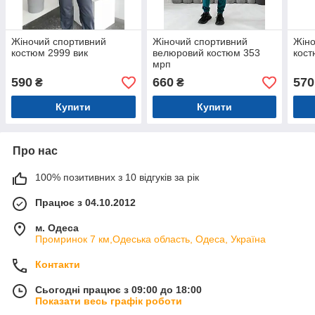
Жіночий спортивний
Жіночий спортивний
Жіно
костюм 2999 вик
велюровий костюм 353
кост
мрп
590
660
570
₴
₴
Купити
Купити
Про нас
100% позитивних з 10 відгуків за рік
Працює з 04.10.2012
м. Одеса
Промринок 7 км,Одеська область, Одеса, Україна
Контакти
Сьогодні працює з 09:00 до 18:00
Показати весь графік роботи