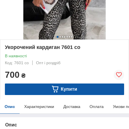
Укорочений кардиган 7601 со
В наявності
Код: 7601 со
Опт і роздріб
700
₴
Купити
Опис
Характеристики
Доставка
Оплата
Умови п
Опис