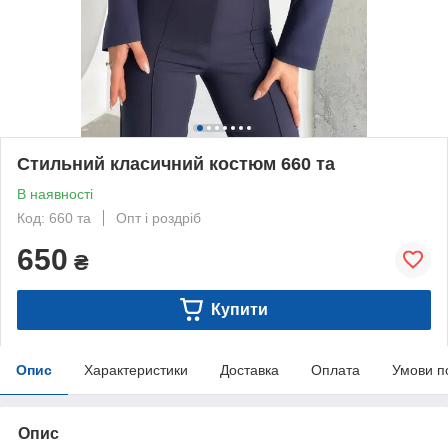
Стильний класичний костюм 660 та
В наявності
Код: 660 та
Опт і роздріб
650
₴
Купити
Опис
Характеристики
Доставка
Оплата
Умови п
Опис