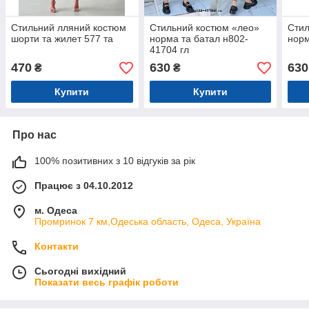
Стильний лляний костюм
Стильний костюм «лео»
Стил
шорти та жилет 577 та
норма та батал н802-
норм
41704 гл
470
630
630
₴
₴
Купити
Купити
Про нас
100% позитивних з 10 відгуків за рік
Працює з 04.10.2012
м. Одеса
Промринок 7 км,Одеська область, Одеса, Україна
Контакти
Сьогодні вихідний
Показати весь графік роботи