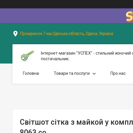
Промринок 7 км,Одеська область, Одеса, Україна
Інтернет-магазин "УСПЕХ" - стильний жіночий 
постачальник.
Головна
Товари та послуги
Про нас
Світшот сітка з майкой у комп
8063 со