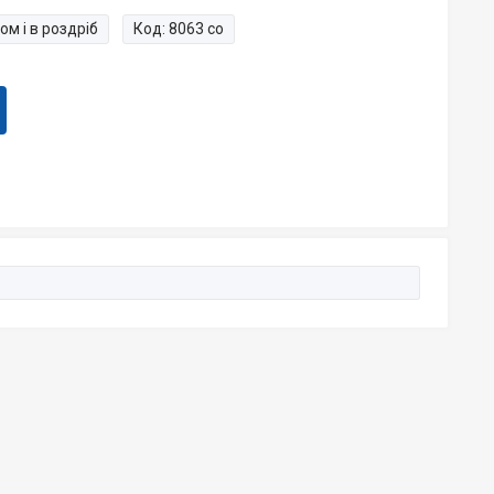
ом і в роздріб
Код:
8063 со