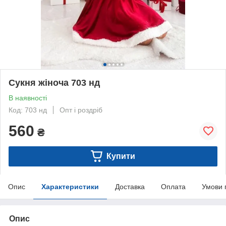
Сукня жіноча 703 нд
В наявності
Код: 703 нд
Опт і роздріб
560
₴
Купити
Опис
Характеристики
Доставка
Оплата
Умови 
Опис