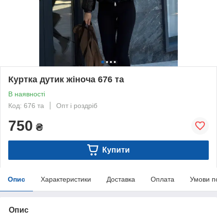
Куртка дутик жіноча 676 та
В наявності
Код: 676 та
Опт і роздріб
750
₴
Купити
Опис
Характеристики
Доставка
Оплата
Умови п
Опис