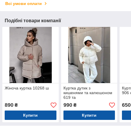
Всі умови оплати
Подібні товари компанії
Жіноча куртка 10268 ш
Куртка дутик з
Курт
кишенями та капюшоном
906 
619 та
890
990
650
₴
₴
Купити
Купити