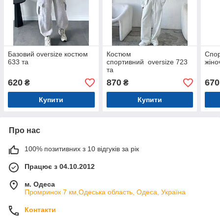
Базовий oversize костюм
Костюм
Спо
633 та
спортивний oversize 723
жіно
та
620
870
670
₴
₴
Купити
Купити
Про нас
100% позитивних з 10 відгуків за рік
Працює з 04.10.2012
м. Одеса
Промринок 7 км,Одеська область, Одеса, Україна
Контакти