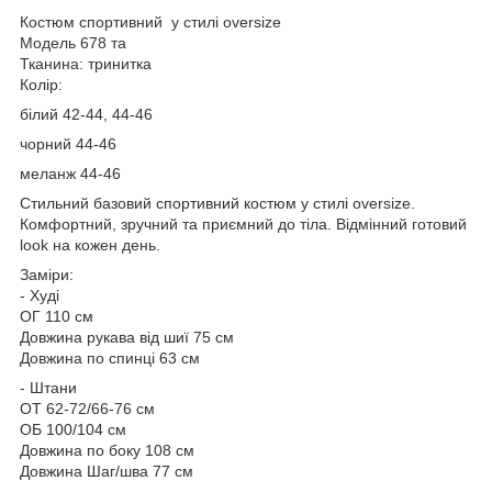
Костюм спортивний у стилі oversize
Модель 678 та
Тканина: тринитка
Колір:
білий 42-44, 44-46
чорний 44-46
меланж 44-46
Стильний базовий спортивний костюм у стилі oversize.
Комфортний, зручний та приємний до тіла. Відмінний готовий
look на кожен день.
Заміри:
- Худі
ОГ 110 см
Довжина рукава від шиї 75 см
Довжина по спинці 63 см
- Штани
ОТ 62-72/66-76 см
ОБ 100/104 см
Довжина по боку 108 см
Довжина Шаг/шва 77 см