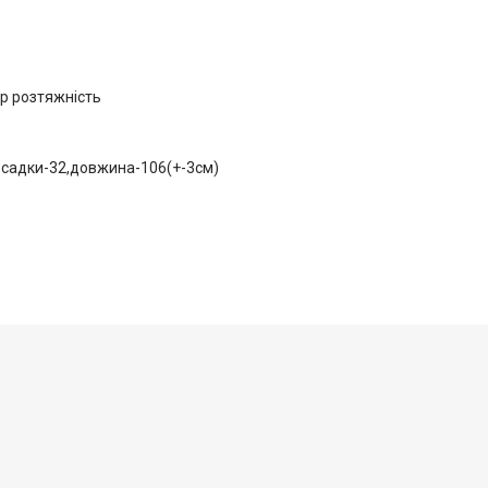
ер розтяжність
посадки-32,довжина-106(+-3см)