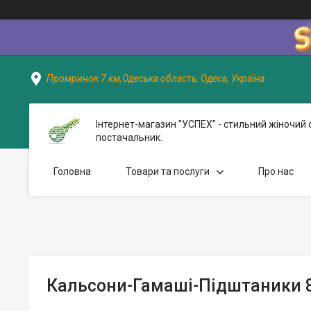
Промринок 7 км,Одеська область, Одеса, Україна
Інтернет-магазин "УСПЕХ" - стильний жіночий 
постачальник.
Головна
Товари та послуги
Про нас
Кальсони-Гамаші-Підштаники 8