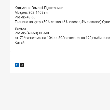
Кальсони-Гамаші-Підштаники
Модель 802-1409 гл
Розмір:48-60
Тканина:на хутрі (50% cotton,46% viscose,4% elastane).Суп
Заміри:
Розмір (48-60) XL-6XL
от-70/тягнеться на 104,ос-80/тягнеться на 120,глибина 
Китай