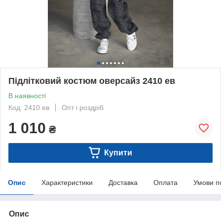
Підлітковий костюм оверсайз 2410 ев
В наявності
Код: 2410 ев
Опт і роздріб
1 010
₴
Купити
Опис
Характеристики
Доставка
Оплата
Умови п
Опис