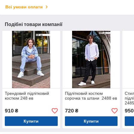
Всі умови оплати
Подібні товари компанії
Трендовий підлітковий
Підлітковий костюм
Стил
костюм 248 ев
сорочка та штани 2488 ев
підл
2485
910
720
950
₴
₴
Купити
Купити