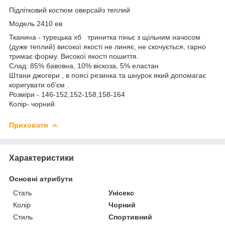
Підлітковий костюм оверсайз теплий
Модель 2410 ев
Тканина - турецька хб тринитка піньє з щільним начосом
(дуже теплий) високої якості не линяє, не скочується, гарно
тримає форму. Високої якості пошиття.
Слад: 85% бавовна, 10% віскоза, 5% еластан
Штани джогери , в поясі резинка та шнурок який допомагає
коригувати об'єм .
Розміри - 146-152,152-158,158-164
Колір- чорний
Приховати
Характеристики
Основні атрибути
Стать
Унісекс
Колір
Чорний
Стиль
Спортивний