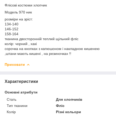
Флісові костюми хлопчик
Модель 970 ник
розміри на зріст:
134-140
146-152
158-164
тканина двосторонній теплий щільний фліс
колір: чорний , хакі
сорочка на кнопках з капюшоном і накладною кишенею
,штани мають кишені , на резиночках !!
Приховати
Характеристики
Основні атрибути
Стать
Для хлопчиків
Тип тканини
Фліс
Колір
Різні кольори