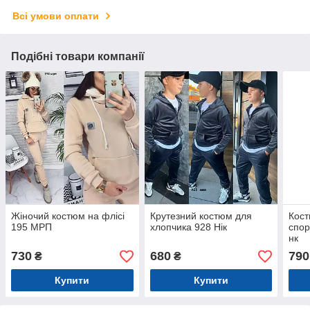
Всі умови оплати
Подібні товари компанії
Жіночий костюм на флісі
Крутезний костюм для
Кост
195 МРП
хлопчика 928 Нік
спор
нк
730
680
790
₴
₴
Купити
Купити