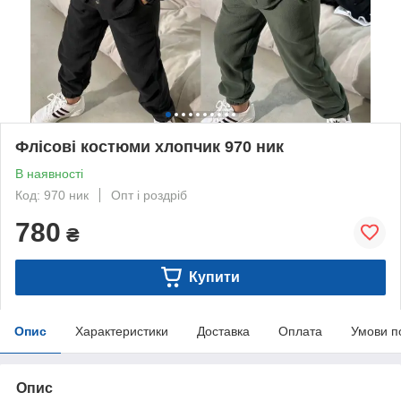
Флісові костюми хлопчик 970 ник
В наявності
Код: 970 ник
Опт і роздріб
780
₴
Купити
Опис
Характеристики
Доставка
Оплата
Умови п
Опис